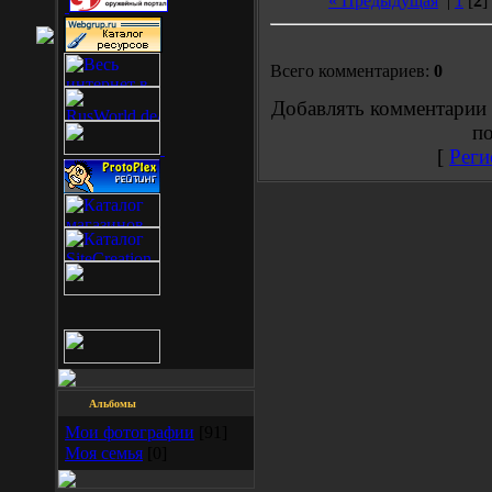
« Предыдущая
|
1
[
2
]
Всего комментариев:
0
Добавлять комментарии 
по
[
Реги
Альбомы
Мои фотографии
[91]
Моя семья
[0]