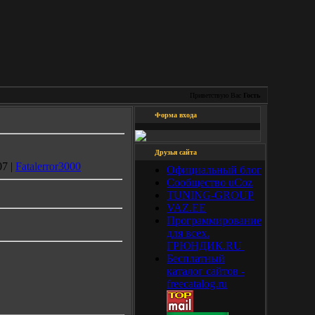
Приветствую Вас
Гость
Форма входа
Друзья сайта
07 |
Fatalerror3000
Официальный блог
Сообщество uCoz
TUNING-GROUP
VAZ.EE
Программирование
для всех.
ГРЮНДИК.RU
Бесплатный
каталог сайтов -
freecatalog.ru