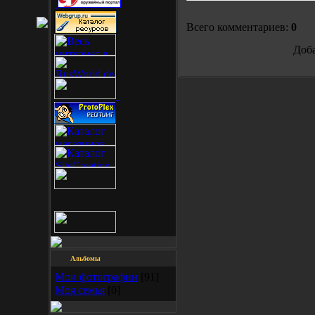
Всего комментариев:
0
Доба
Альбомы
Мои фотографии
[91]
Моя семья
[0]