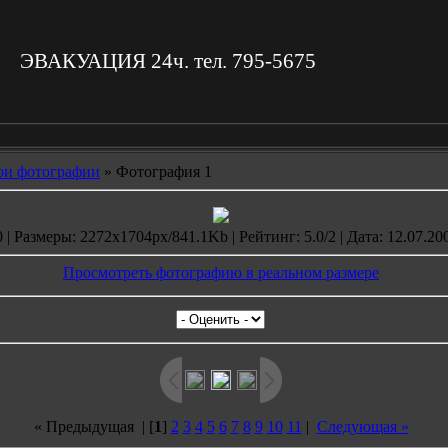
ЭВАКУАЦИЯ 24ч. тел. 795-5675
и фотографии
» Фотография 1
| Размеры: 2272x1704px/841.1Kb | Рейтинг: 5.0/2 | Дата: 12.07.20
Просмотреть фотографию в реальном размере
« Предыдущая
| [
1
]
2
3
4
5
6
7
8
9
10
11
|
Следующая »