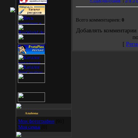
« Предыдущая
|
3
4
5
Всего комментариев:
0
Добавлять комментарии 
по
[
Реги
Альбомы
Мои фотографии
[91]
Моя семья
[0]