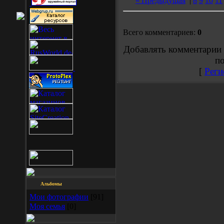
« Предыдущая
|
8
9
10
11
Всего комментариев:
0
Добавлять комментарии 
по
[
Реги
Альбомы
Мои фотографии
[91]
Моя семья
[0]