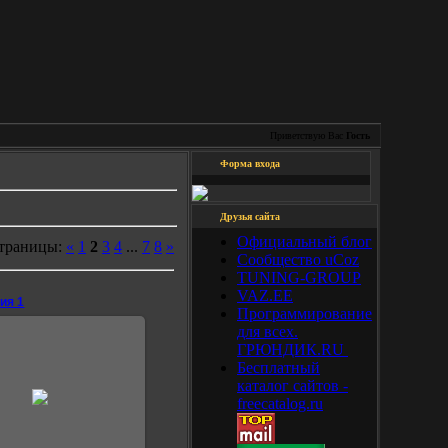
Приветствую Вас
Гость
Форма входа
Друзья сайта
Официальный блог
траницы:
«
1
2
3
4
...
7
8
»
Сообщество uCoz
TUNING-GROUP
VAZ.EE
ия 1
Программирование
для всех.
ГРЮНДИК.RU
Бесплатный
12.07.2007
каталог сайтов -
freecatalog.ru
Fatalerror3000