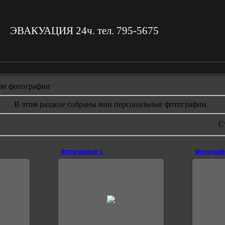
ЭВАКУАЦИЯ 24ч. тел. 795-5675
и фотографии
В этом разделе собраны мои персональные фотографии.
1
С
Фотография 1
Фотограф
12.07.2007
0
Fatalerror3000