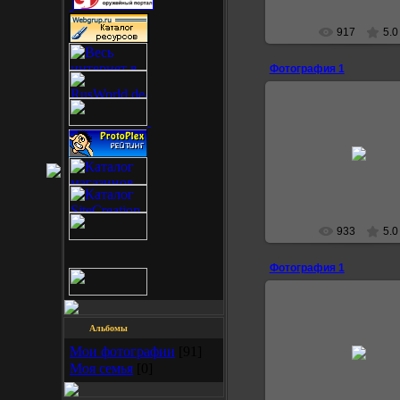
917
5.0
Фотография 1
12.07.2007
Fatalerror300
933
5.0
Фотография 1
Альбомы
12.07.2007
Мои фотографии
[91]
Моя семья
[0]
Fatalerror300