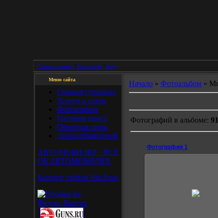
Главная страница
|
Регистрация
|
Вход
Меню сайта
Начало
»
Фотоальбом
» Мо
Главная страница
Услуги и цены
Фотоальбом
Гостевая книга
Фотографий в альбоме:
9
Обратная связь
Доска объявлений
Фотография 1
АВТОМОБИЛЕР - ВСЕ
ОБ АВТОМОБИЛЯХ
Каталог сайтов SiteZona
12.07.2007
Fatalerror300