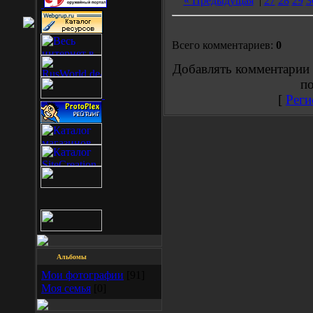
« Предыдущая
|
27
28
29
3
Всего комментариев:
0
Добавлять комментарии 
по
[
Реги
Альбомы
Мои фотографии
[91]
Моя семья
[0]