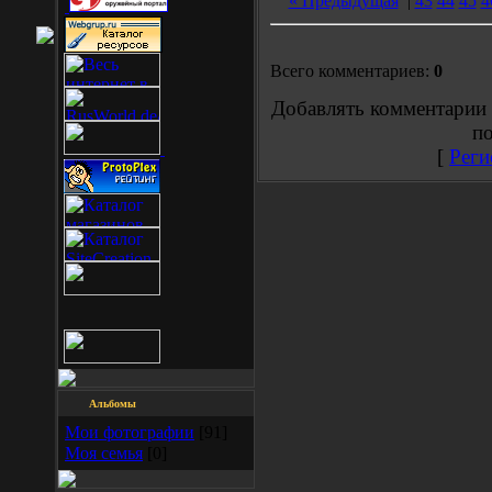
« Предыдущая
|
43
44
45
4
Всего комментариев:
0
Добавлять комментарии 
по
[
Реги
Альбомы
Мои фотографии
[91]
Моя семья
[0]