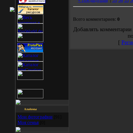
« Предыдущая
|
53
54
55
5
Всего комментариев:
0
Добавлять комментарии 
по
[
Реги
Альбомы
Мои фотографии
[91]
Моя семья
[0]