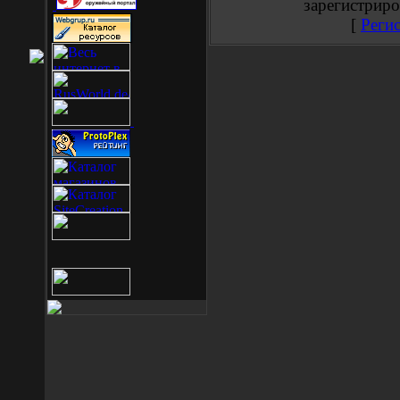
зарегистриро
[
Реги