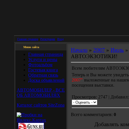
Главная страница
|
Регистрация
|
Вход
Меню сайта
Начало
»
2007
»
Июль
»
Главная страница
АВТОЭКЗОТИКИ!
Услуги и цены
Фотоальбом
Всем любителям АВТОЭК
Гостевая книга
Теперь и Вы можете увидет
Обратная связь
2007"
выложенные на нашем с
Доска объявлений
посещения выставки.
АВТОМОБИЛЕР - ВСЕ
ОБ АВТОМОБИЛЯХ
Просмотров: 2747 | Добавил
Каталог сайтов SiteZona
Всего комментариев:
0
Добавлять ком